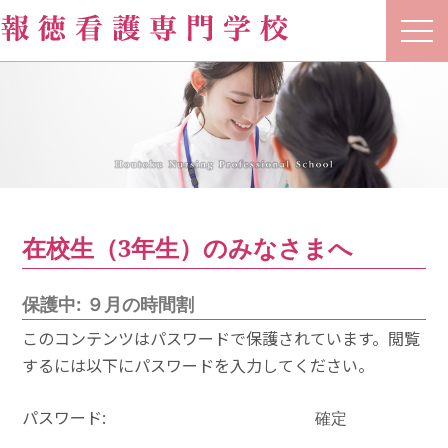
t
o
g
g
l
e
n
a
v
i
g
a
t
在校生（3年生）のみなさまへ
i
o
n
保護中: ９月の時間割
このコンテンツはパスワードで保護されています。閲覧
するには以下にパスワードを入力してください。
パスワード: