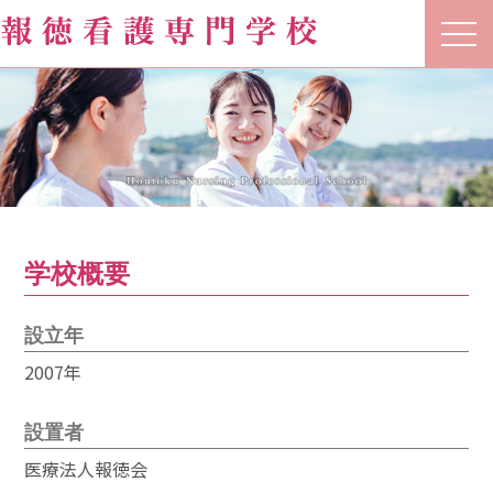
t
o
g
g
l
e
n
a
v
i
g
a
t
学校概要
i
o
n
設立年
2007年
設置者
医療法人報徳会