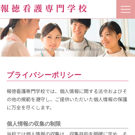
t
o
g
g
l
e
n
a
v
i
g
a
t
プライバシーポリシー
i
o
n
報徳看護専門学校では、個人情報に関する法令およびそ
の他の規範を遵守し、ご提供いただいた個人情報の保護
に万全を尽くします。
個人情報の収集の制限
当校では個人情報の収集は、収集目的を明確に定め、そ