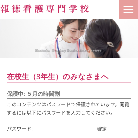
t
o
g
g
l
e
n
a
v
i
g
a
t
在校生（3年生）のみなさまへ
i
o
n
保護中: ５月の時間割
このコンテンツはパスワードで保護されています。閲覧
するには以下にパスワードを入力してください。
パスワード: