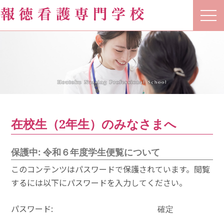
t
o
g
g
l
e
n
a
v
i
g
a
t
在校生（2年生）のみなさまへ
i
o
n
保護中: 令和６年度学生便覧について
このコンテンツはパスワードで保護されています。閲覧
するには以下にパスワードを入力してください。
パスワード: