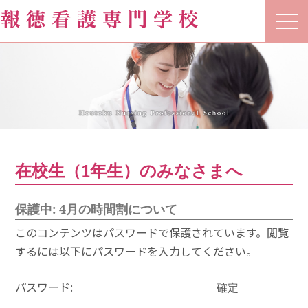
t
o
g
g
l
e
n
a
v
i
g
a
t
在校生（1年生）のみなさまへ
i
o
n
保護中: 4月の時間割について
このコンテンツはパスワードで保護されています。閲覧
するには以下にパスワードを入力してください。
パスワード: